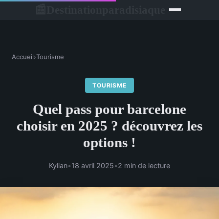
Destinationparadisiaque
📰
Accueil
›
Tourisme
TOURISME
Quel pass pour barcelone
choisir en 2025 ? découvrez les
options !
Kylian
•
18 avril 2025
•
2 min de lecture